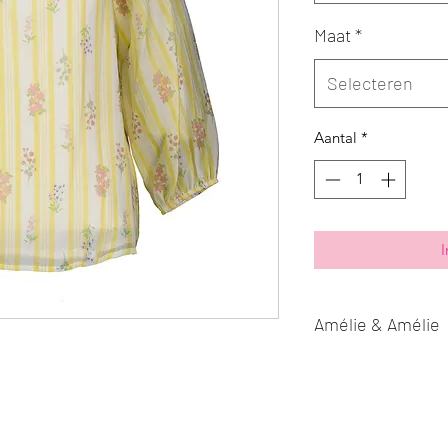
Maat
*
Selecteren
Aantal
*
I
Amélie & Amélie
Licht bloesje in gel
op elastiek, wijde r