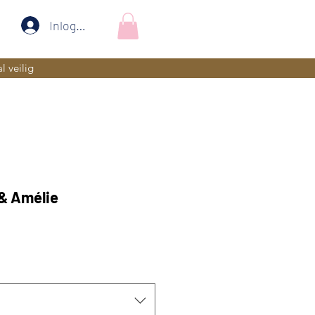
Inloggen
l veilig
 & Amélie