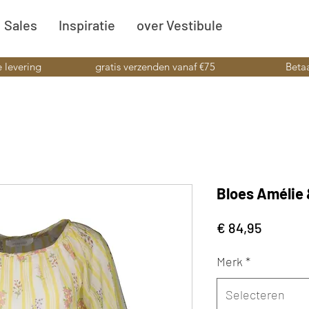
Sales
Inspiratie
over Vestibule
e levering
gratis verzenden vanaf €75
Betaa
Bloes Amélie
Prijs
€ 84,95
Merk
*
Selecteren